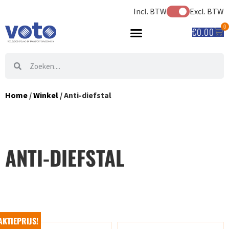
Incl. BTW
Excl. BTW
0
€
0.00
Home
/
Winkel
/ Anti-diefstal
ANTI-DIEFSTAL
AKTIEPRIJS!