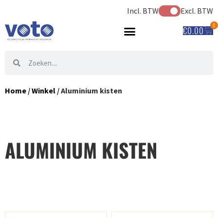
Incl. BTW
Excl. BTW
0
€
0.00
Home
/
Winkel
/ Aluminium kisten
ALUMINIUM KISTEN