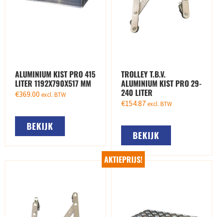
ALUMINIUM KIST PRO 415
TROLLEY T.B.V.
LITER 1192X790X517 MM
ALUMINIUM KIST PRO 29-
240 LITER
€
369.00
excl. BTW
€
154.87
excl. BTW
BEKIJK
BEKIJK
AKTIEPRIJS!