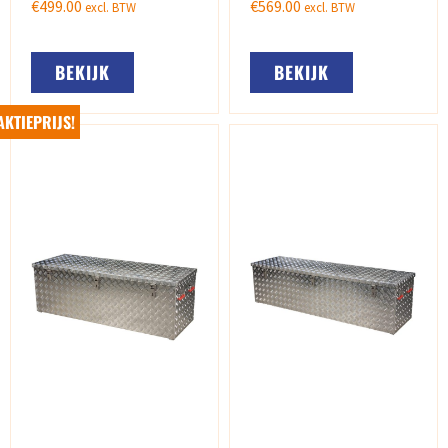
€
499.00
€
569.00
excl. BTW
excl. BTW
BEKIJK
BEKIJK
AKTIEPRIJS!