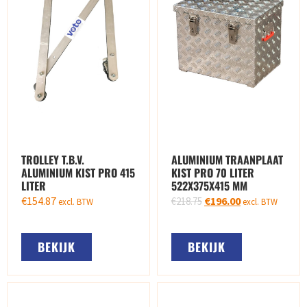
TROLLEY T.B.V.
ALUMINIUM TRAANPLAAT
ALUMINIUM KIST PRO 415
KIST PRO 70 LITER
LITER
522X375X415 MM
€
154.87
€
196.00
€
218.75
excl. BTW
excl. BTW
BEKIJK
BEKIJK