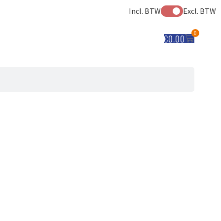
Incl. BTW
Excl. BTW
0
€
0.00