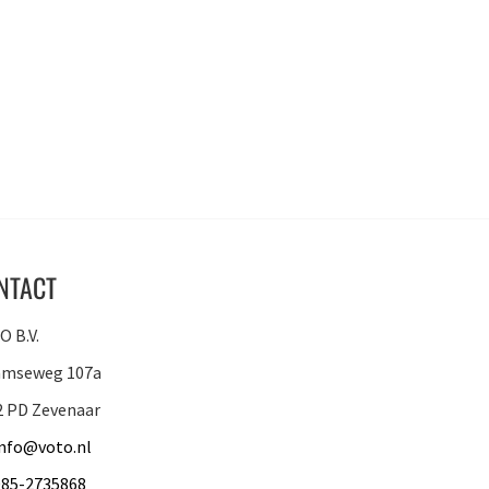
NTACT
 B.V.
amseweg 107a
2 PD Zevenaar
info@voto.nl
085-2735868