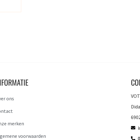
NFORMATIE
CO
VOTO
ver ons
Did
ontact
690
nze merken
lgemene voorwaarden