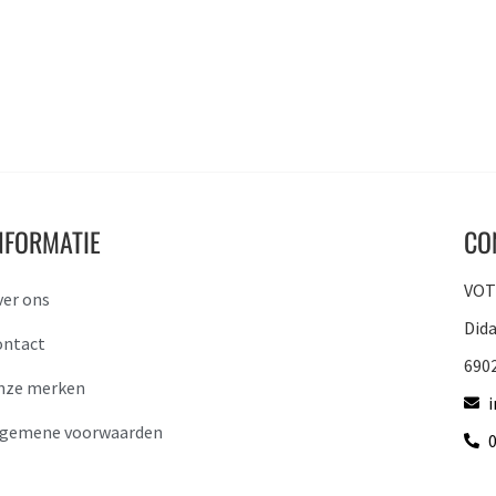
NFORMATIE
CO
VOTO
ver ons
Did
ontact
690
nze merken
lgemene voorwaarden