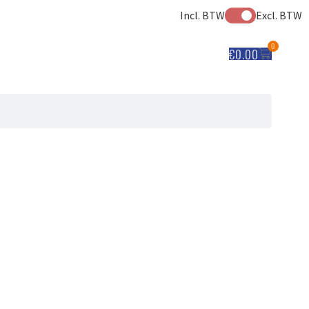
Incl. BTW
Excl. BTW
0
€
0.00