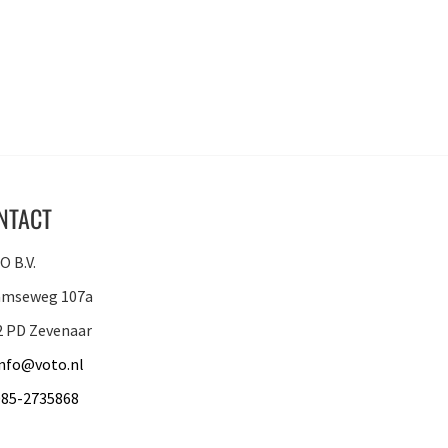
NTACT
 B.V.
amseweg 107a
2 PD Zevenaar
info@voto.nl
085-2735868