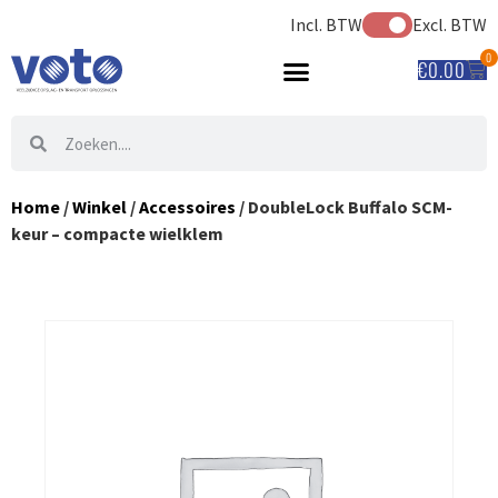
Incl. BTW
Excl. BTW
0
€
0.00
Home
/
Winkel
/
Accessoires
/ DoubleLock Buffalo SCM-
keur – compacte wielklem