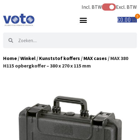
Incl. BTW
Excl. BTW
0
€
0.00
Home
/
Winkel
/
Kunststof koffers
/
MAX cases
/ MAX 380
H115 opbergkoffer – 380 x 270 x 115 mm