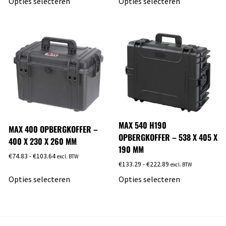
Opties selecteren
Opties selecteren
MAX 540 H190
MAX 400 OPBERGKOFFER –
OPBERGKOFFER – 538 X 405 X
400 X 230 X 260 MM
190 MM
€
74.83
-
€
103.64
excl. BTW
€
133.29
-
€
222.89
excl. BTW
Opties selecteren
Opties selecteren