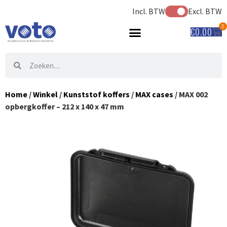
Incl. BTW
Excl. BTW
0
€
0.00
Home
/
Winkel
/
Kunststof koffers
/
MAX cases
/ MAX 002
opbergkoffer – 212 x 140 x 47 mm