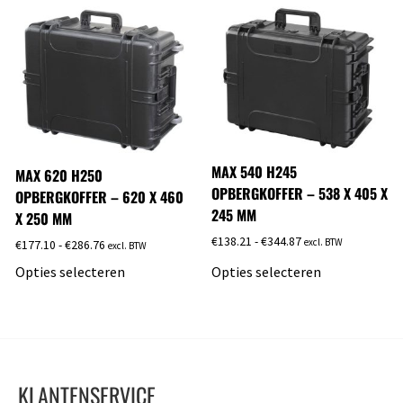
MAX 540 H245
MAX 620 H250
OPBERGKOFFER – 538 X 405 X
OPBERGKOFFER – 620 X 460
245 MM
X 250 MM
€
138.21
-
€
344.87
excl. BTW
€
177.10
-
€
286.76
excl. BTW
Opties selecteren
Opties selecteren
KLANTENSERVICE