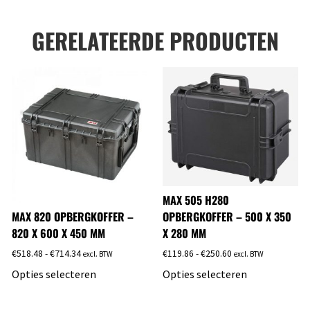
GERELATEERDE PRODUCTEN
MAX 505 H280
MAX 820 OPBERGKOFFER –
OPBERGKOFFER – 500 X 350
820 X 600 X 450 MM
X 280 MM
€
518.48
-
€
714.34
€
119.86
-
€
250.60
excl. BTW
excl. BTW
Opties selecteren
Opties selecteren