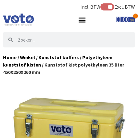
Incl. BTW
Excl. BTW
0
€
0.00
Home
/
Winkel
/
Kunststof koffers
/
Polyethyleen
kunststof kisten
/ Kunststof kist polyethyleen 35 liter
450X250X260 mm