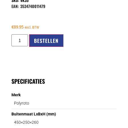
SKU: VK35
EAN:
3534740011479
€
89.95
excl. BTW
BESTELLEN
SPECIFICATIES
Merk
Polyroto
Buitenmaat LxBxH (mm)
450×250×260