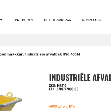
ONZE MERKEN
OFFERTE AANVRAAG
MIJN ACCOUNT
oonmaakkar
/ Industriële afvalbak IWC 400 M
INDUSTRIËLE AFVA
SKU: 143510
EAN:
5701747035106
€
809.28
excl. BTW