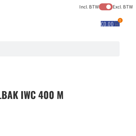
Incl. BTW
Excl. BTW
0
€
0.00
LBAK IWC 400 M