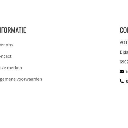
NFORMATIE
CO
VOTO
ver ons
Did
ontact
690
nze merken
lgemene voorwaarden