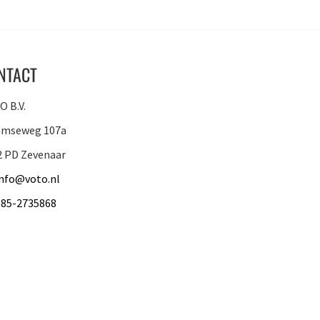
NTACT
 B.V.
amseweg 107a
2 PD Zevenaar
info@voto.nl
085-2735868