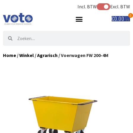
Incl. BTW
Excl. BTW
0
€
0.00
Home
/
Winkel
/
Agrarisch
/ Voerwagen FW 200-4M