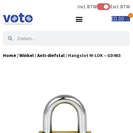
Incl. BTW
Excl. BTW
0
€
0.00
Home
/
Winkel
/
Anti-diefstal
/ Hangslot M-LOK – GD463