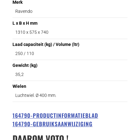
Merk
Ravendo
L x B x H mm
1310 x 575 x 740
Laad capaciteit (kg) / Volume (ltr)
250 / 110
Gewicht (kg)
35,2
Wielen
Luchtwiel. Ø 400 mm.
164790-PRODUCTINFORMATIEBLAD
164790-GEBRUIKSAANWIJZIGING
DAAROM VOTO !