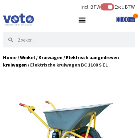
Incl. BTW
Excl. BTW
0
€
0.00
Home
/
Winkel
/
Kruiwagen
/
Elektrisch aangedreven
kruiwagen
/ Elektrische kruiwagen BC 1100 S EL