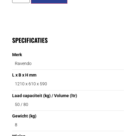
SPECIFICATIES
Merk
Ravendo
L x B x H mm
1210 x 610 x 590
Laad capaciteit (kg) / Volume (ltr)
50 / 80
Gewicht (kg)
8