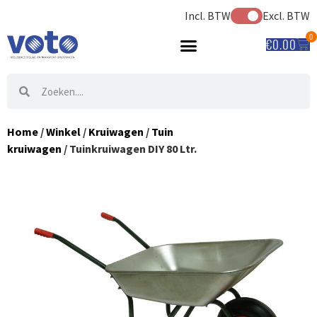
Incl. BTW
Excl. BTW
0
€
0.00
Home
/
Winkel
/
Kruiwagen
/
Tuin
kruiwagen
/ Tuinkruiwagen DIY 80 Ltr.