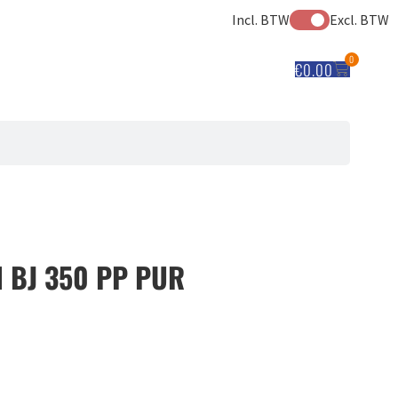
Incl. BTW
Excl. BTW
0
€
0.00
 BJ 350 PP PUR