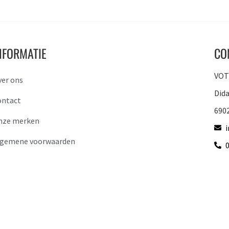
NFORMATIE
CO
VOTO
ver ons
Did
ontact
690
nze merken
lgemene voorwaarden