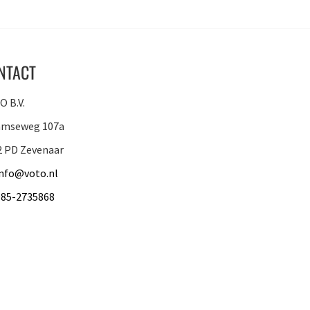
NTACT
 B.V.
amseweg 107a
2 PD Zevenaar
info@voto.nl
085-2735868