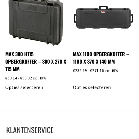
MAX 380 H115
MAX 1100 OPBERGKOFFER –
OPBERGKOFFER – 380 X 270 X
1100 X 370 X 140 MM
115 MM
€
236.69
-
€
271.16
excl. BTW
€
60.14
-
€
99.92
excl. BTW
Opties selecteren
Opties selecteren
KLANTENSERVICE