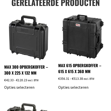
GERELATEERDE PRODUCTEN
MAX 615 OPBERGKOFFER –
MAX 300 OPBERGKOFFER –
615 X 615 X 360 MM
300 X 225 X 132 MM
€
356.31
-
€
513.38
excl. BTW
€
42.33
-
€
120.23
excl. BTW
Opties selecteren
Opties selecteren