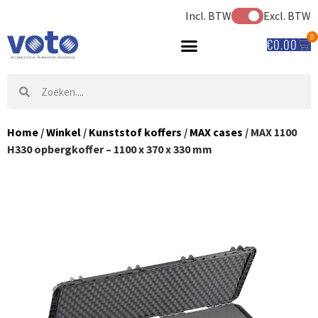
Incl. BTW
Excl. BTW
0
€
0.00
Home
/
Winkel
/
Kunststof koffers
/
MAX cases
/ MAX 1100
H330 opbergkoffer – 1100 x 370 x 330 mm