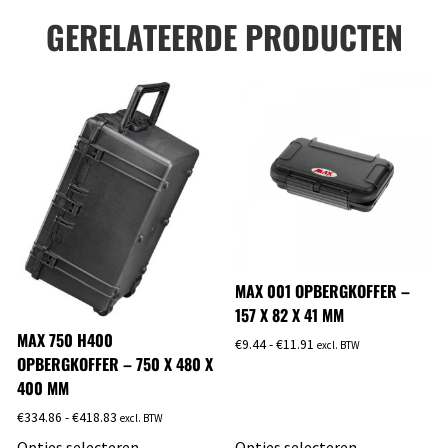
GERELATEERDE PRODUCTEN
MAX 001 OPBERGKOFFER –
157 X 82 X 41 MM
MAX 750 H400
€
9.44
-
€
11.91
excl. BTW
OPBERGKOFFER – 750 X 480 X
400 MM
€
334.86
-
€
418.83
excl. BTW
Opties selecteren
Opties selecteren