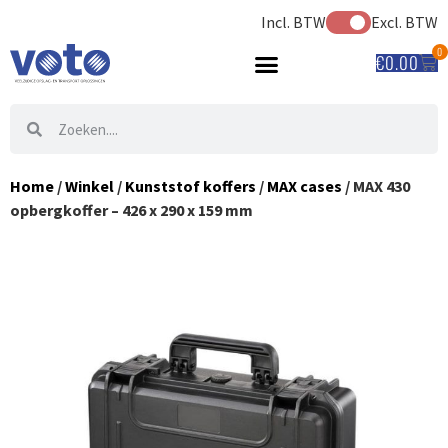
Incl. BTW
Excl. BTW
0
€
0.00
Home
/
Winkel
/
Kunststof koffers
/
MAX cases
/ MAX 430
opbergkoffer – 426 x 290 x 159 mm