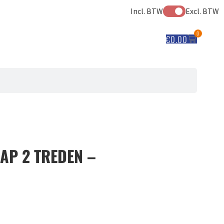
Incl. BTW
Excl. BTW
0
€
0.00
AP 2 TREDEN –