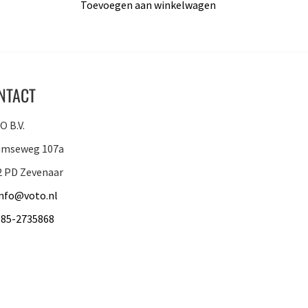
Toevoegen aan winkelwagen
NTACT
 B.V.
amseweg 107a
2 PD Zevenaar
info@voto.nl
085-2735868