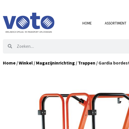
HOME
ASSORTIMENT
Home
/
Winkel
/
Magazijninrichting
/
Trappen
/ Gardia bordest