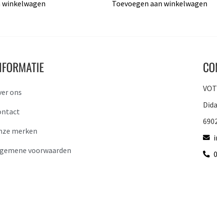
 winkelwagen
Toevoegen aan winkelwagen
NFORMATIE
CO
VOTO
ver ons
Did
ontact
690
nze merken
lgemene voorwaarden