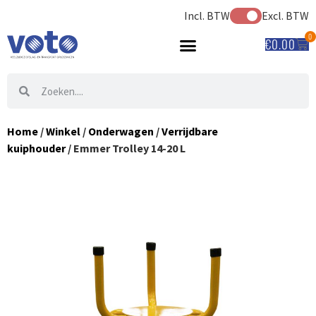
Incl. BTW
Excl. BTW
0
€
0.00
Home
/
Winkel
/
Onderwagen
/
Verrijdbare
kuiphouder
/ Emmer Trolley 14-20 L