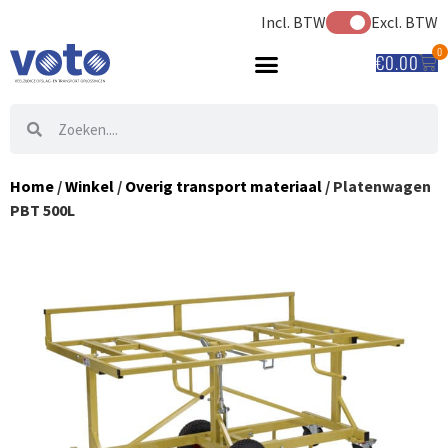
Incl. BTW
Excl. BTW
0
€
0.00
Home
/
Winkel
/
Overig transport materiaal
/ Platenwagen
PBT 500L