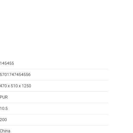
145455
5701747454556
470 x 510 x 1250
PUR
10.5
200
China