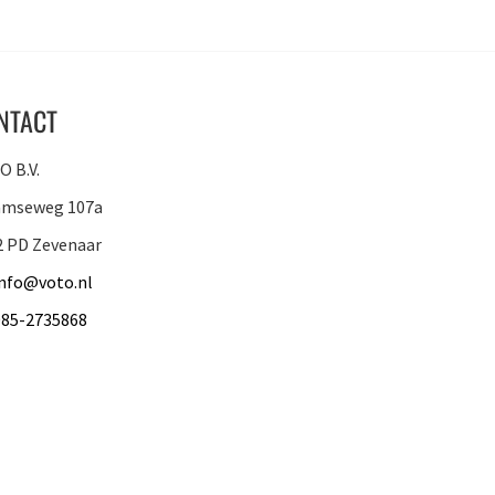
NTACT
 B.V.
amseweg 107a
2 PD Zevenaar
info@voto.nl
085-2735868