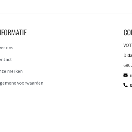
NFORMATIE
CO
VOTO
ver ons
Did
ontact
690
nze merken
lgemene voorwaarden