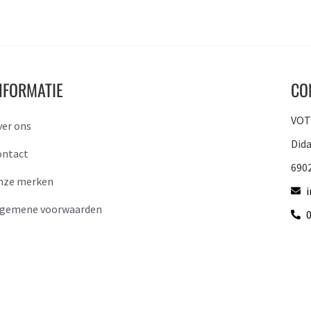
NFORMATIE
CO
VOTO
ver ons
Did
ontact
690
nze merken
lgemene voorwaarden