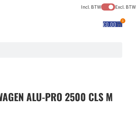
Incl. BTW
Excl. BTW
0
€
0.00
WAGEN ALU-PRO 2500 CLS M