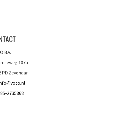
NTACT
 B.V.
amseweg 107a
2 PD Zevenaar
info@voto.nl
085-2735868