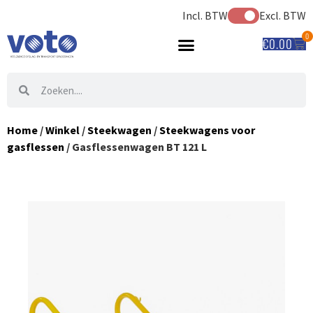
Incl. BTW
Excl. BTW
0
€
0.00
Home
/
Winkel
/
Steekwagen
/
Steekwagens voor
gasflessen
/ Gasflessenwagen BT 121 L