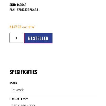
SKU: 142649
EAN:
5701747026494
€
147.08
excl. BTW
BESTELLEN
SPECIFICATIES
Merk
Ravendo
L x B x H mm
750 x 450 x 320