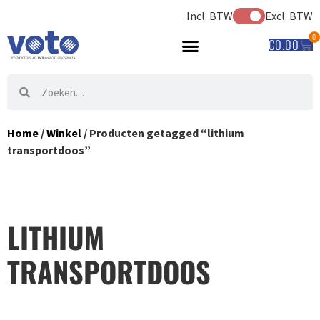
Incl. BTW
Excl. BTW
0
€
0.00
Home
/
Winkel
/ Producten getagged “lithium
transportdoos”
LITHIUM
TRANSPORTDOOS