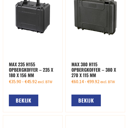
MAX 235 H155
MAX 380 H115
OPBERGKOFFER – 235 X
OPBERGKOFFER – 380 X
180 X 156 MM
270 X 115 MM
€
35.90
-
€
45.92
€
60.14
-
€
99.92
excl. BTW
excl. BTW
BEKIJK
BEKIJK