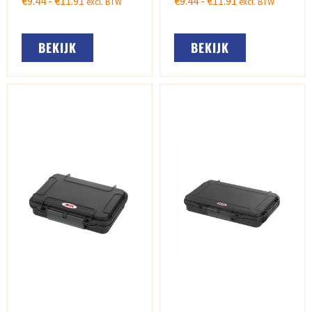
€
9.44
-
€
11.91
€
9.44
-
€
11.91
excl. BTW
excl. BTW
BEKIJK
BEKIJK