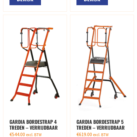
GARDIA BORDESTRAP 4
GARDIA BORDESTRAP 5
TREDEN – VERRIJDBAAR
TREDEN – VERRIJDBAAR
€
544.00
€
619.00
excl. BTW
excl. BTW