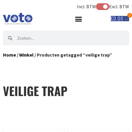
Incl. BTW
Excl. BTW
0
€
0.00
Home
/
Winkel
/ Producten getagged “veilige trap”
VEILIGE TRAP