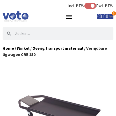
Incl. BTW
Excl. BTW
0
€
0.00
Home
/
Winkel
/
Overig transport materiaal
/ Verrijdbare
ligwagen CRE 150