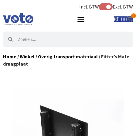
Incl. BTW
Excl. BTW
0
€
0.00
Home
/
Winkel
/
Overig transport materiaal
/ Fitter’s Mate
draagplaat