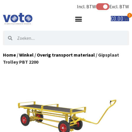
Incl. BTW
Excl. BTW
0
€
0.00
Home
/
Winkel
/
Overig transport materiaal
/ Gipsplaat
Trolley PBT 2200