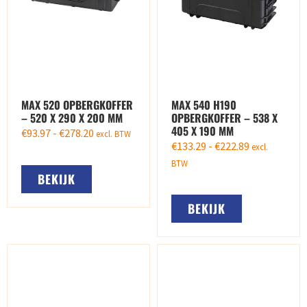
MAX 520 OPBERGKOFFER
MAX 540 H190
– 520 X 290 X 200 MM
OPBERGKOFFER – 538 X
405 X 190 MM
€
93.97
-
€
278.20
excl. BTW
€
133.29
-
€
222.89
excl.
BTW
BEKIJK
BEKIJK