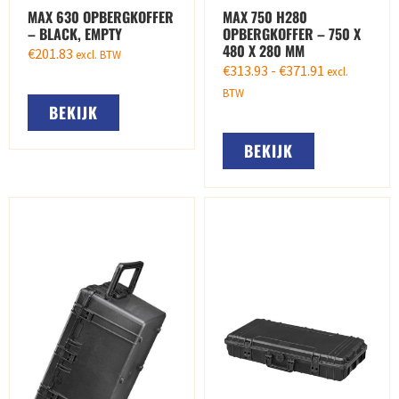
MAX 630 OPBERGKOFFER
MAX 750 H280
– BLACK, EMPTY
OPBERGKOFFER – 750 X
480 X 280 MM
€
201.83
excl. BTW
€
313.93
-
€
371.91
excl.
BTW
BEKIJK
BEKIJK