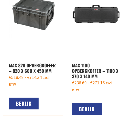
MAX 820 OPBERGKOFFER
MAX 1100
– 820 X 600 X 450 MM
OPBERGKOFFER – 1100 X
370 X 140 MM
€
518.48
-
€
714.34
excl.
€
236.69
-
€
271.16
excl.
BTW
BTW
BEKIJK
BEKIJK