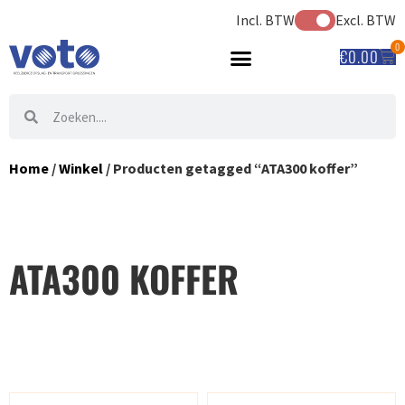
Incl. BTW
Excl. BTW
0
€
0.00
Home
/
Winkel
/ Producten getagged “ATA300 koffer”
ATA300 KOFFER