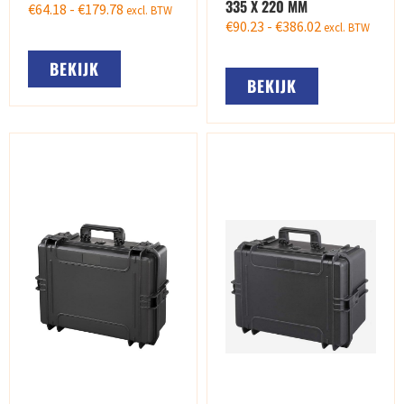
335 X 220 MM
€
64.18
-
€
179.78
excl. BTW
€
90.23
-
€
386.02
excl. BTW
BEKIJK
BEKIJK