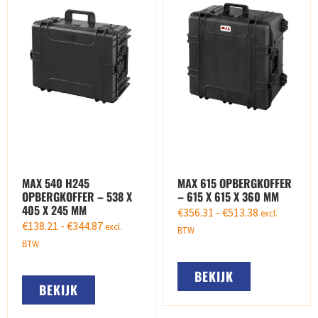
MAX 540 H245
MAX 615 OPBERGKOFFER
OPBERGKOFFER – 538 X
– 615 X 615 X 360 MM
405 X 245 MM
€
356.31
-
€
513.38
excl.
€
138.21
-
€
344.87
excl.
BTW
BTW
BEKIJK
BEKIJK