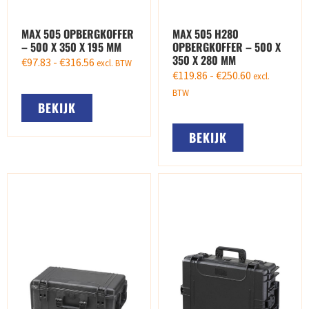
MAX 505 OPBERGKOFFER
MAX 505 H280
– 500 X 350 X 195 MM
OPBERGKOFFER – 500 X
350 X 280 MM
€
97.83
-
€
316.56
excl. BTW
€
119.86
-
€
250.60
excl.
BTW
BEKIJK
BEKIJK