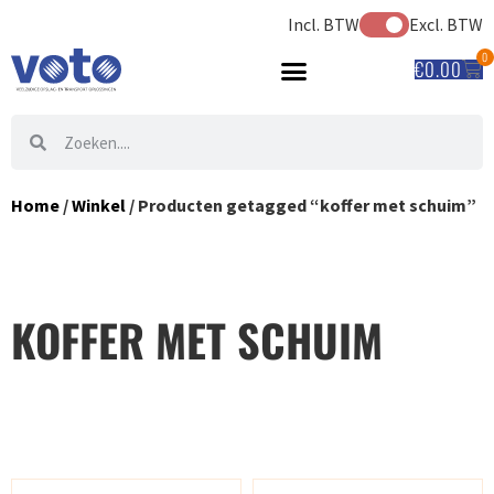
Incl. BTW
Excl. BTW
0
€
0.00
Home
/
Winkel
/ Producten getagged “koffer met schuim”
KOFFER MET SCHUIM