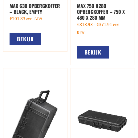
MAX 630 OPBERGKOFFER
MAX 750 H280
– BLACK, EMPTY
OPBERGKOFFER – 750 X
480 X 280 MM
€
201.83
excl. BTW
€
313.93
-
€
371.91
excl.
BTW
BEKIJK
BEKIJK