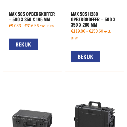
MAX 505 OPBERGKOFFER
MAX 505 H280
– 500 X 350 X 195 MM
OPBERGKOFFER – 500 X
350 X 280 MM
€
97.83
-
€
316.56
excl. BTW
€
119.86
-
€
250.60
excl.
BTW
BEKIJK
BEKIJK