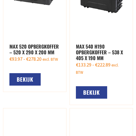
MAX 520 OPBERGKOFFER
MAX 540 H190
– 520 X 290 X 200 MM
OPBERGKOFFER – 538 X
405 X 190 MM
€
93.97
-
€
278.20
excl. BTW
€
133.29
-
€
222.89
excl.
BTW
BEKIJK
BEKIJK