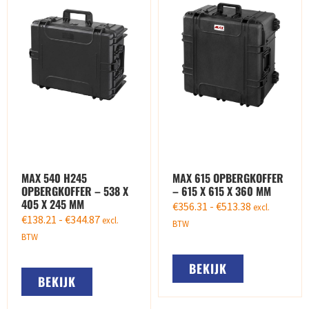
MAX 540 H245
MAX 615 OPBERGKOFFER
OPBERGKOFFER – 538 X
– 615 X 615 X 360 MM
405 X 245 MM
€
356.31
-
€
513.38
excl.
€
138.21
-
€
344.87
excl.
BTW
BTW
BEKIJK
BEKIJK