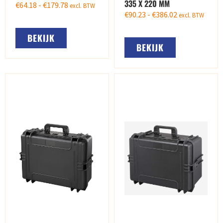
335 X 220 MM
€
64.18
-
€
179.78
excl. BTW
€
90.23
-
€
386.02
excl. BTW
BEKIJK
BEKIJK