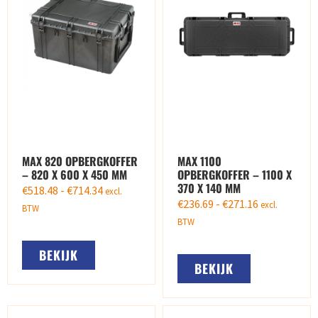
MAX 820 OPBERGKOFFER
MAX 1100
– 820 X 600 X 450 MM
OPBERGKOFFER – 1100 X
370 X 140 MM
€
518.48
-
€
714.34
excl.
€
236.69
-
€
271.16
excl.
BTW
BTW
BEKIJK
BEKIJK