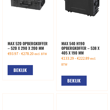
MAX 520 OPBERGKOFFER
MAX 540 H190
– 520 X 290 X 200 MM
OPBERGKOFFER – 538 X
405 X 190 MM
€
93.97
-
€
278.20
excl. BTW
€
133.29
-
€
222.89
excl.
BTW
BEKIJK
BEKIJK