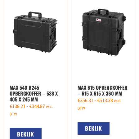
MAX 540 H245
MAX 615 OPBERGKOFFER
OPBERGKOFFER – 538 X
– 615 X 615 X 360 MM
405 X 245 MM
€
356.31
-
€
513.38
excl.
€
138.21
-
€
344.87
excl.
BTW
BTW
BEKIJK
BEKIJK