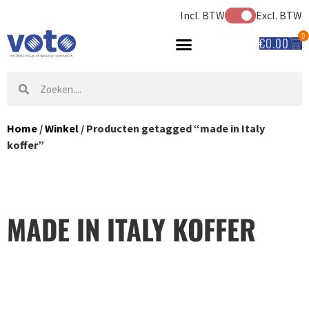
Incl. BTW
Excl. BTW
0
€
0.00
Home
/
Winkel
/ Producten getagged “made in Italy
koffer”
MADE IN ITALY KOFFER