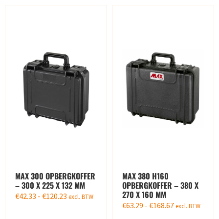
MAX 300 OPBERGKOFFER
MAX 380 H160
– 300 X 225 X 132 MM
OPBERGKOFFER – 380 X
270 X 160 MM
€
42.33
-
€
120.23
excl. BTW
€
63.29
-
€
168.67
excl. BTW