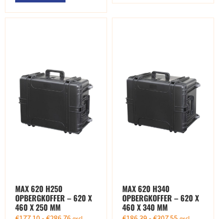
MAX 620 H250
MAX 620 H340
OPBERGKOFFER – 620 X
OPBERGKOFFER – 620 X
460 X 250 MM
460 X 340 MM
€
177.10
-
€
286.76
€
186.39
-
€
307.55
excl.
excl.