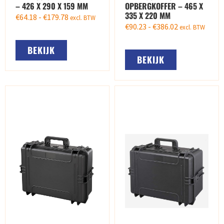
– 426 X 290 X 159 MM
OPBERGKOFFER – 465 X
335 X 220 MM
€
64.18
-
€
179.78
excl. BTW
€
90.23
-
€
386.02
excl. BTW
BEKIJK
BEKIJK