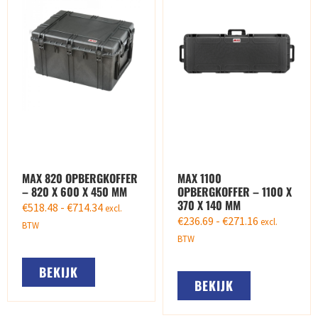
MAX 820 OPBERGKOFFER
MAX 1100
– 820 X 600 X 450 MM
OPBERGKOFFER – 1100 X
370 X 140 MM
€
518.48
-
€
714.34
excl.
€
236.69
-
€
271.16
excl.
BTW
BTW
BEKIJK
BEKIJK