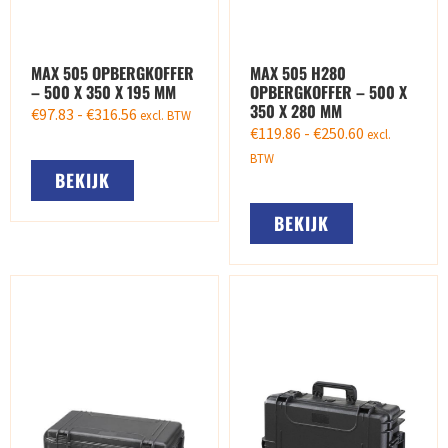
MAX 505 OPBERGKOFFER
MAX 505 H280
– 500 X 350 X 195 MM
OPBERGKOFFER – 500 X
350 X 280 MM
€
97.83
-
€
316.56
excl. BTW
€
119.86
-
€
250.60
excl.
BTW
BEKIJK
BEKIJK