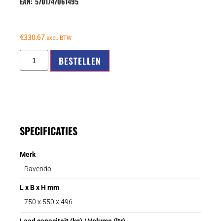
EAN:
5701747061495
€
330.67
excl. BTW
BESTELLEN
SPECIFICATIES
Merk
Ravendo
L x B x H mm
750 x 550 x 496
Laad capaciteit (kg) / Volume (ltr)