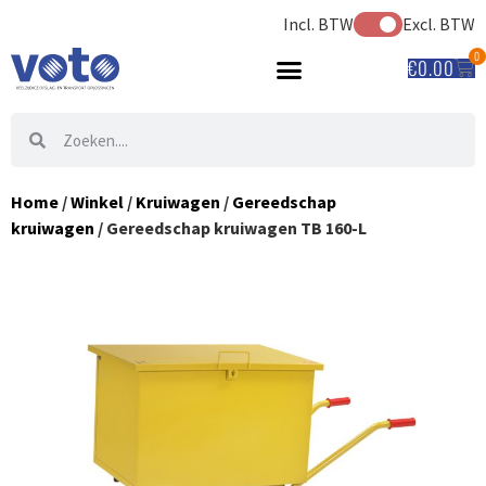
Incl. BTW
Excl. BTW
0
€
0.00
Home
/
Winkel
/
Kruiwagen
/
Gereedschap
kruiwagen
/ Gereedschap kruiwagen TB 160-L