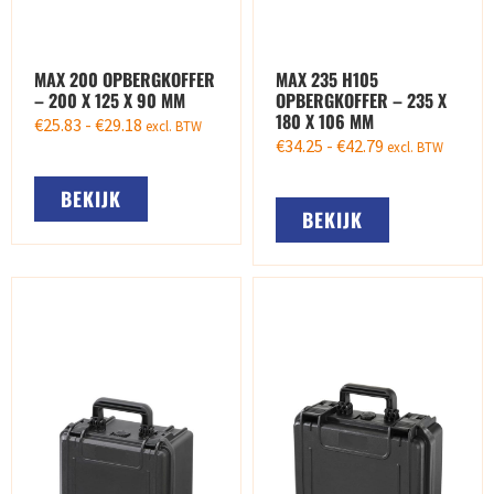
MAX 200 OPBERGKOFFER
MAX 235 H105
– 200 X 125 X 90 MM
OPBERGKOFFER – 235 X
180 X 106 MM
€
25.83
-
€
29.18
excl. BTW
€
34.25
-
€
42.79
excl. BTW
BEKIJK
BEKIJK