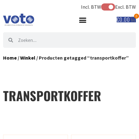
Incl. BTW
Excl. BTW
0
€
0.00
Home
/
Winkel
/ Producten getagged “transportkoffer”
TRANSPORTKOFFER