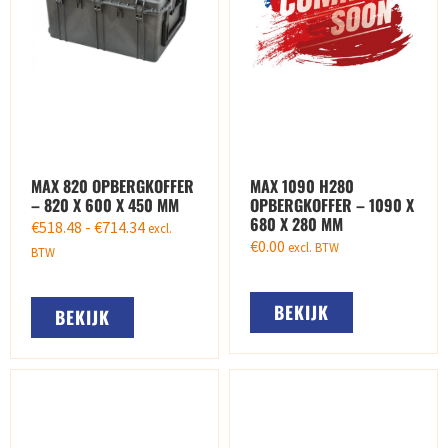
MAX 820 OPBERGKOFFER
MAX 1090 H280
– 820 X 600 X 450 MM
OPBERGKOFFER – 1090 X
680 X 280 MM
€
518.48
-
€
714.34
excl.
€
0.00
excl. BTW
BTW
BEKIJK
BEKIJK