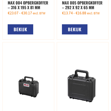
MAX 004 OPBERGKOFFER
MAX 005 OPBERGKOFFER
– 316 X 195 X 81 MM
– 292 X 92 X 65 MM
€
23.07
-
€
30.17
€
13.74
-
€
16.88
excl. BTW
excl. BTW
BEKIJK
BEKIJK