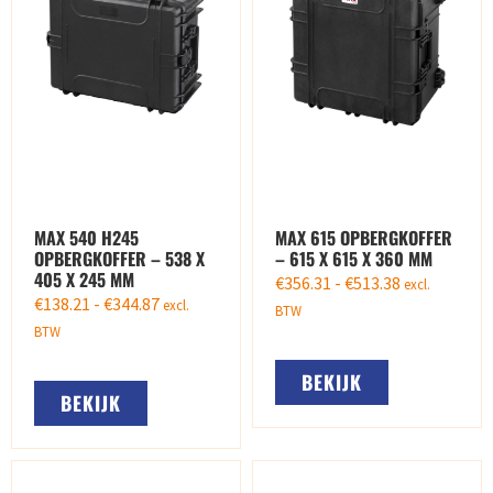
MAX 540 H245
MAX 615 OPBERGKOFFER
OPBERGKOFFER – 538 X
– 615 X 615 X 360 MM
405 X 245 MM
€
356.31
-
€
513.38
excl.
€
138.21
-
€
344.87
excl.
BTW
BTW
BEKIJK
BEKIJK