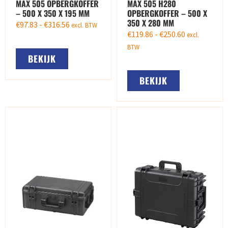
MAX 505 OPBERGKOFFER
MAX 505 H280
– 500 X 350 X 195 MM
OPBERGKOFFER – 500 X
350 X 280 MM
€
97.83
-
€
316.56
excl. BTW
€
119.86
-
€
250.60
excl.
BTW
BEKIJK
BEKIJK