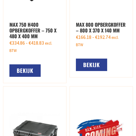
MAX 750 H400
MAX 800 OPBERGKOFFER
OPBERGKOFFER – 750 X
– 800 X 370 X 140 MM
480 X 400 MM
€
166.18
-
€
192.74
excl.
€
334.86
-
€
418.83
excl.
BTW
BTW
BEKIJK
BEKIJK