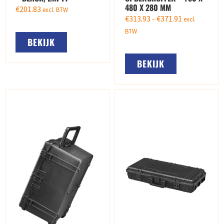
480 X 280 MM
€
201.83
excl. BTW
€
313.93
-
€
371.91
excl.
BTW
BEKIJK
BEKIJK