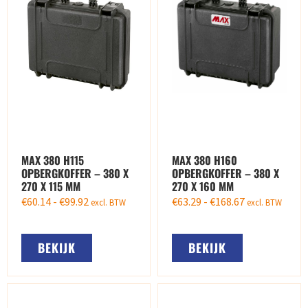
MAX 380 H115
MAX 380 H160
OPBERGKOFFER – 380 X
OPBERGKOFFER – 380 X
270 X 115 MM
270 X 160 MM
€
60.14
-
€
99.92
€
63.29
-
€
168.67
excl. BTW
excl. BTW
BEKIJK
BEKIJK