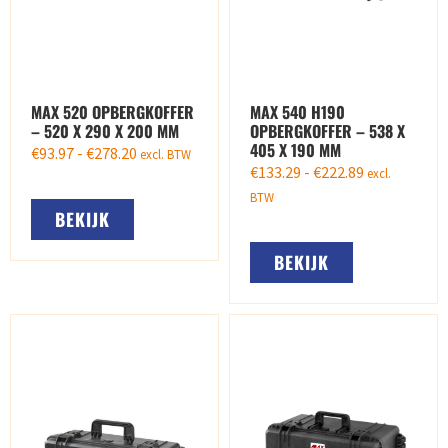
MAX 520 OPBERGKOFFER
MAX 540 H190
– 520 X 290 X 200 MM
OPBERGKOFFER – 538 X
405 X 190 MM
€
93.97
-
€
278.20
excl. BTW
€
133.29
-
€
222.89
excl.
BTW
BEKIJK
BEKIJK